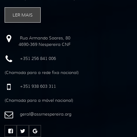
LER MAIS
Rua Armando Soares, 80
4690-369 Nespereira CNF
+351 256 841 006
(Chamada para a rede fixa nacional)
+351 938 603 311
(Chamada para a móvel nacional)
geral
@
assrnespereira
.
org