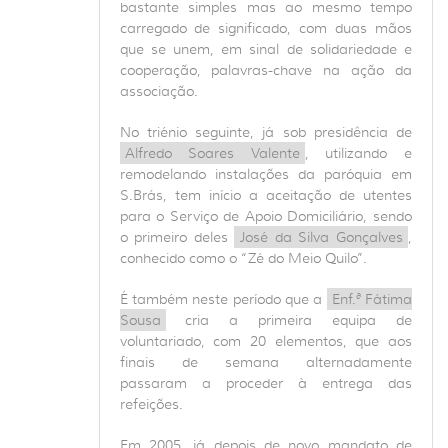
bastante simples mas ao mesmo tempo
carregado de significado, com duas mãos
que se unem, em sinal de solidariedade e
cooperação, palavras-chave na ação da
associação.
No triénio seguinte, já sob presidência de
Alfredo Soares Valente
, utilizando e
remodelando instalações da paróquia em
S.Brás, tem início a aceitação de utentes
para o Serviço de Apoio Domiciliário, sendo
o primeiro deles
José da Silva Gonçalves
,
conhecido como o “Zé do Meio Quilo”.
É também neste período que a
Enf.ª Fátima
Sousa
cria a primeira equipa de
voluntariado, com 20 elementos, que aos
finais de semana alternadamente
passaram a proceder à entrega das
refeições.
Em 2005, já depois de novo mandato de