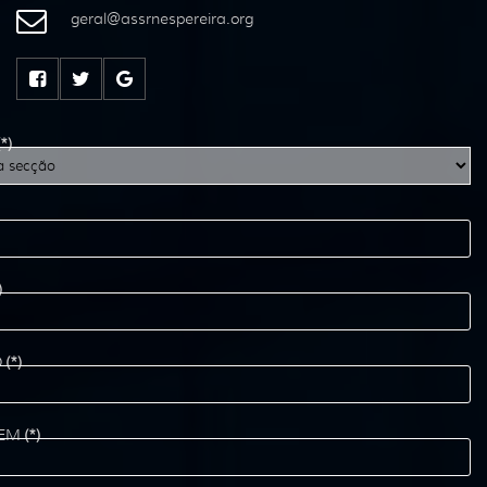
geral
@
assrnespereira
.
org
(*)
)
O
(*)
EM
(*)