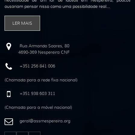
ousariam pensar nisso como uma possibilidade real...
LER MAIS
Rua Armando Soares, 80
4690-369 Nespereira CNF
+351 256 841 006
(Chamada para a rede fixa nacional)
+351 938 603 311
(Chamada para a móvel nacional)
geral
@
assrnespereira
.
org