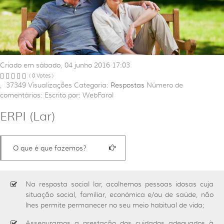
Criado em sábado, 04 junho 2016 17:03
( 0 Votes )
,
37349
Visualizações
Categoria:
Respostas
Número de
comentários:
Escrito por: WebFarol
ERPI (Lar)
O que é que fazemos?
Na resposta social lar, acolhemos pessoas idosas cuja
situação social, familiar, económica e/ou de saúde, não
lhes permite permanecer no seu meio habitual de vida;
Asseguramos a prestação dos cuidados adequados à