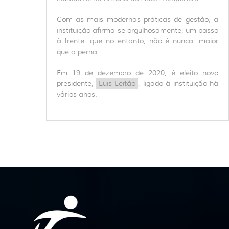
Com as mais modernas práticas de gestão, a
instituição afirma-se orgulhosamente, um passo
à frente, que no entanto, não é nunca, maior
que a perna.
Em 19 de dezembro de 2020, é eleito novo
presidente,
Luis Leitão
, ligado á instituição há
vários anos.