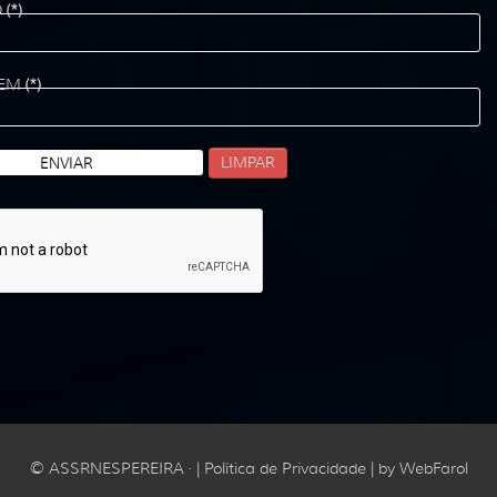
O
(*)
EM
(*)
LIMPAR
ENVIAR
© ASSRNESPEREIRA · |
Política de Privacidade
| by
WebFarol