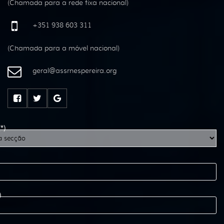
(Chamada para a rede fixa nacional)
+351 938 603 311
(Chamada para a móvel nacional)
geral
@
assrnespereira
.
org
(*)
)