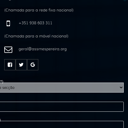
(Chamada para a rede fixa nacional)
+351 938 603 311
(Chamada para a móvel nacional)
geral
@
assrnespereira
.
org
(*)
)