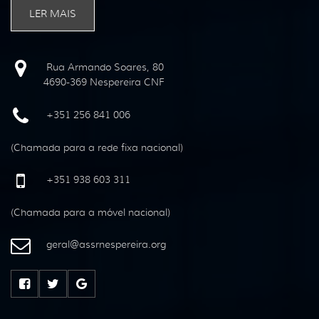
LER MAIS
Rua Armando Soares, 80
4690-369 Nespereira CNF
+351 256 841 006
(Chamada para a rede fixa nacional)
+351 938 603 311
(Chamada para a móvel nacional)
geral
@
assrnespereira
.
org