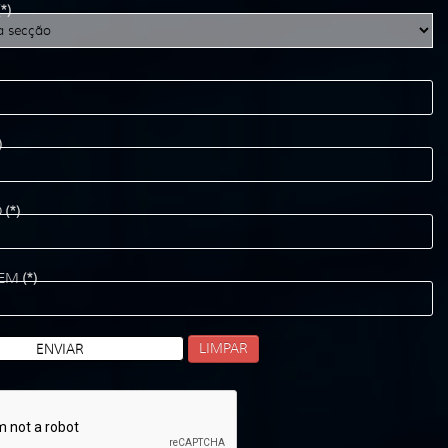
(*)
)
O
(*)
EM
(*)
LIMPAR
ENVIAR