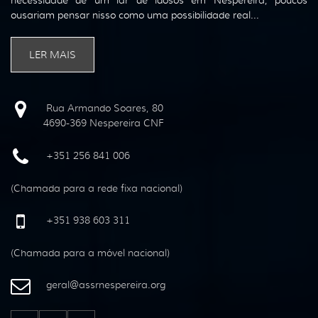
ousariam pensar nisso como uma possibilidade real...
LER MAIS
Rua Armando Soares, 80
4690-369 Nespereira CNF
+351 256 841 006
(Chamada para a rede fixa nacional)
+351 938 603 311
(Chamada para a móvel nacional)
geral
@
assrnespereira
.
org