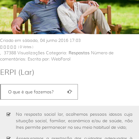
Criado em sábado, 04 junho 2016 17:03
( 0 Votes )
,
37388
Visualizações
Categoria:
Respostas
Número de
comentários:
Escrito por: WebFarol
ERPI (Lar)
O que é que fazemos?
Na resposta social lar, acolhemos pessoas idosas cuja
situação social, familiar, económica e/ou de saúde, não
lhes permite permanecer no seu meio habitual de vida;
Asseguramos a prestação dos cuidados adequados à