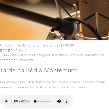
Criado em sexta-feira, 17 fevereiro 2017 00:49
( 0 Votes )
,
3953
Visualizações
Categoria:
Notícias
Número de comentários:
Escrito por: WebFarol
Tarde na Rádio Montemuro
No passado dia 13 de fevereiro, alguns dos nossos utentes, foram
animar a tarde na Rádio Montemuro, no dia da rádio.