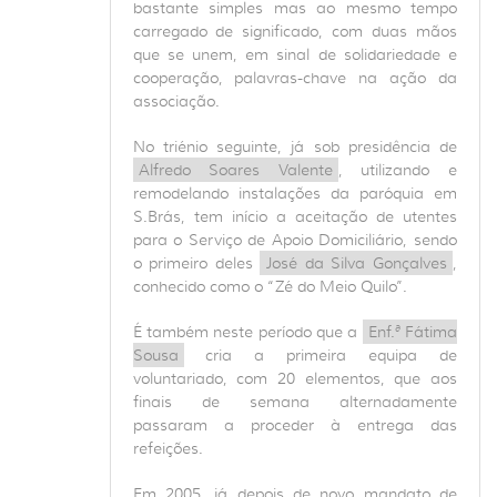
bastante simples mas ao mesmo tempo
carregado de significado, com duas mãos
que se unem, em sinal de solidariedade e
cooperação, palavras-chave na ação da
associação.
No triénio seguinte, já sob presidência de
Alfredo Soares Valente
, utilizando e
remodelando instalações da paróquia em
S.Brás, tem início a aceitação de utentes
para o Serviço de Apoio Domiciliário, sendo
o primeiro deles
José da Silva Gonçalves
,
conhecido como o “Zé do Meio Quilo”.
É também neste período que a
Enf.ª Fátima
Sousa
cria a primeira equipa de
voluntariado, com 20 elementos, que aos
finais de semana alternadamente
passaram a proceder à entrega das
refeições.
Em 2005, já depois de novo mandato de