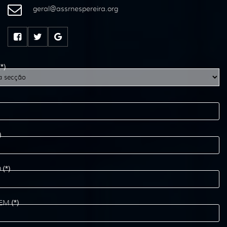
geral
@
assrnespereira
.
org
(*)
)
O
(*)
EM
(*)