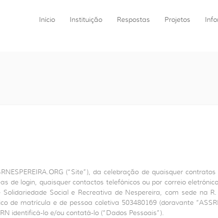
Início
Instituição
Respostas
Projetos
Inf
NESPEREIRA.ORG (“Site”), da celebração de quaisquer contratos (
s de login, quaisquer contactos telefónicos ou por correio eletrónico 
e Solidariedade Social e Recreativa de Nespereira, com sede na R
o de matrícula e de pessoa coletiva 503480169 (doravante “ASSRN”)
RN identificá-lo e/ou contatá-lo (“Dados Pessoais”).