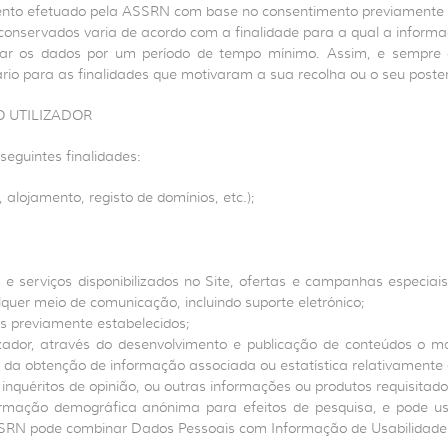
ento efetuado pela ASSRN com base no consentimento previamente da
onservados varia de acordo com a finalidade para a qual a informa
rvar os dados por um período de tempo mínimo. Assim, e sempre q
o para as finalidades que motivaram a sua recolha ou o seu poste
O UTILIZADOR
seguintes finalidades:
 alojamento, registo de domínios, etc.);
tos e serviços disponibilizados no Site, ofertas e campanhas especi
uer meio de comunicação, incluindo suporte eletrónico;
os previamente estabelecidos;
zador, através do desenvolvimento e publicação de conteúdos o mai
da obtenção de informação associada ou estatística relativamente ao 
 inquéritos de opinião, ou outras informações ou produtos requisitad
mação demográfica anónima para efeitos de pesquisa, e pode us
ASSRN pode combinar Dados Pessoais com Informação de Usabilidade 