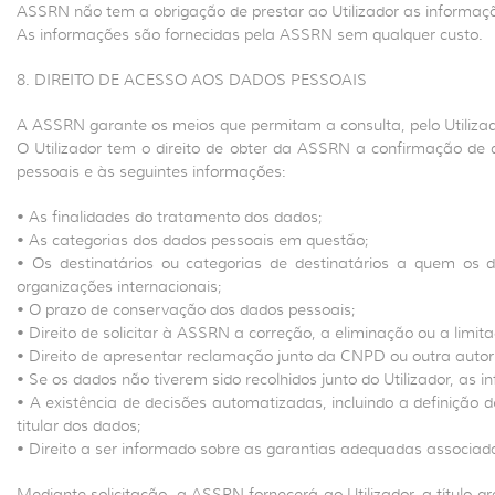
ASSRN não tem a obrigação de prestar ao Utilizador as informa
As informações são fornecidas pela ASSRN sem qualquer custo.
8. DIREITO DE ACESSO AOS DADOS PESSOAIS
A ASSRN garante os meios que permitam a consulta, pelo Utilizad
O Utilizador tem o direito de obter da ASSRN a confirmação de 
pessoais e às seguintes informações:
• As finalidades do tratamento dos dados;
• As categorias dos dados pessoais em questão;
• Os destinatários ou categorias de destinatários a quem os 
organizações internacionais;
• O prazo de conservação dos dados pessoais;
• Direito de solicitar à ASSRN a correção, a eliminação ou a limi
• Direito de apresentar reclamação junto da CNPD ou outra autori
• Se os dados não tiverem sido recolhidos junto do Utilizador, as 
• A existência de decisões automatizadas, incluindo a definição 
titular dos dados;
• Direito a ser informado sobre as garantias adequadas associada
Mediante solicitação, a ASSRN fornecerá ao Utilizador, a título 