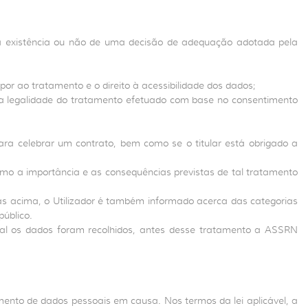
e a existência ou não de uma decisão de adequação adotada pela
or ao tratamento e o direito à acessibilidade dos dados;
r a legalidade do tratamento efetuado com base no consentimento
ara celebrar um contrato, bem como se o titular está obrigado a
 como a importância e as consequências previstas de tal tratamento
das acima, o Utilizador é também informado acerca das categorias
úblico.
al os dados foram recolhidos, antes desse tratamento a ASSRN
amento de dados pessoais em causa. Nos termos da lei aplicável, a