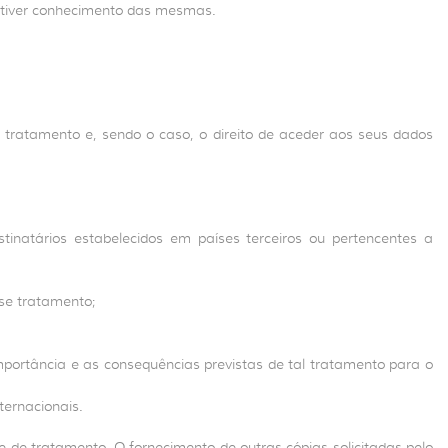
 tiver conhecimento das mesmas.
 tratamento e, sendo o caso, o direito de aceder aos seus dados
inatários estabelecidos em países terceiros ou pertencentes a
sse tratamento;
importância e as consequências previstas de tal tratamento para o
ternacionais.
e de tratamento. O fornecimento de outras cópias solicitadas pelo