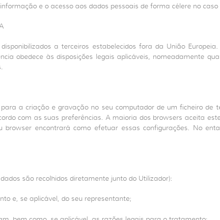
formação e o acesso aos dados pessoais de forma célere no caso de
A
isponibilizados a terceiros estabelecidos fora da União Europeia.
ncia obedece às disposições legais aplicáveis, nomeadamente qua
.
para a criação e gravação no seu computador de um ficheiro de text
rdo com as suas preferências. A maioria dos browsers aceita estes f
u browser encontrará como efetuar essas configurações. No enta
ados são recolhidos diretamente junto do Utilizador):
to e, se aplicável, do seu representante;
am, bem como, se aplicável, as razões legais para o tratamento;