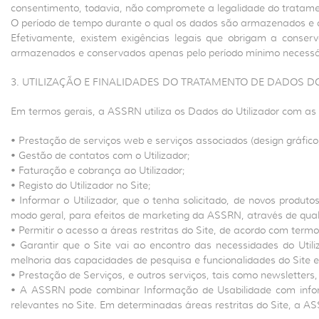
consentimento, todavia, não compromete a legalidade do tratam
O período de tempo durante o qual os dados são armazenados e c
Efetivamente, existem exigências legais que obrigam a conse
armazenados e conservados apenas pelo período mínimo necessári
3. UTILIZAÇÃO E FINALIDADES DO TRATAMENTO DE DADOS D
Em termos gerais, a ASSRN utiliza os Dados do Utilizador com as 
• Prestação de serviços web e serviços associados (design gráfico,
• Gestão de contatos com o Utilizador;
• Faturação e cobrança ao Utilizador;
• Registo do Utilizador no Site;
• Informar o Utilizador, que o tenha solicitado, de novos produ
modo geral, para efeitos de marketing da ASSRN, através de qualq
• Permitir o acesso a áreas restritas do Site, de acordo com term
• Garantir que o Site vai ao encontro das necessidades do Utili
melhoria das capacidades de pesquisa e funcionalidades do Site e 
• Prestação de Serviços, e outros serviços, tais como newsletters,
• A ASSRN pode combinar Informação de Usabilidade com infor
relevantes no Site. Em determinadas áreas restritas do Site, a 