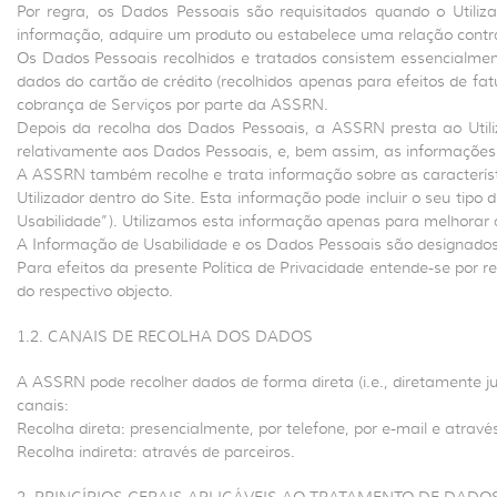
Por regra, os Dados Pessoais são requisitados quando o Utiliza
informação, adquire um produto ou estabelece uma relação cont
Os Dados Pessoais recolhidos e tratados consistem essencialment
dados do cartão de crédito (recolhidos apenas para efeitos de f
cobrança de Serviços por parte da ASSRN.
Depois da recolha dos Dados Pessoais, a ASSRN presta ao Utili
relativamente aos Dados Pessoais, e, bem assim, as informações
A ASSRN também recolhe e trata informação sobre as característi
Utilizador dentro do Site. Esta informação pode incluir o seu tip
Usabilidade”). Utilizamos esta informação apenas para melhorar a
A Informação de Usabilidade e os Dados Pessoais são designados n
Para efeitos da presente Política de Privacidade entende-se por
do respectivo objecto.
1.2. CANAIS DE RECOLHA DOS DADOS
A ASSRN pode recolher dados de forma direta (i.e., diretamente junt
canais:
Recolha direta: presencialmente, por telefone, por e-mail e através
Recolha indireta: através de parceiros.