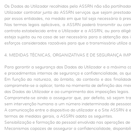
Os Dados do Utilizador recolhidos pela ASSRN não são partilhados
Utilizador contratar junto da ASSRN serviços que sejam prestado
por essas entidades, na medida em que tal seja necessário à pres
Nos termos legais aplicáveis, a ASSRN poderá transmitir ou co
contrato estabelecido entre o Utilizador e a ASSRN, ou para dili
esteja sujeita ou no caso de ser necessária para a obtenção dos 
esforços considerados razoáveis para que o transmissário utilize 
4. MEDIDAS TÉCNICAS, ORGANIZATIVAS E DE SEGURANÇA I
Para garantir a segurança dos Dados do Utilizador e a máxima co
e procedimentos internos de segurança e confidencialidade, os q
Em função da natureza, do âmbito, do contexto e das finalidad
compromete-se a aplicar, tanto no momento de definição dos me
dos Dados do Utilizador e ao cumprimento das imposições legais.
Compromete-se ainda a assegurar que, por defeito, só sejam tra
sem intervenção humana a um número indeterminado de pessoas
A comunicação entre o dispositivo do utilizador e o Site ASSRN 
termos de medidas gerais, a ASSRN adota as seguintes.
Sensibilização e formação do pessoal envolvido nas operações de
Mecanismos capazes de assegurar a confidencialidade, disponibil