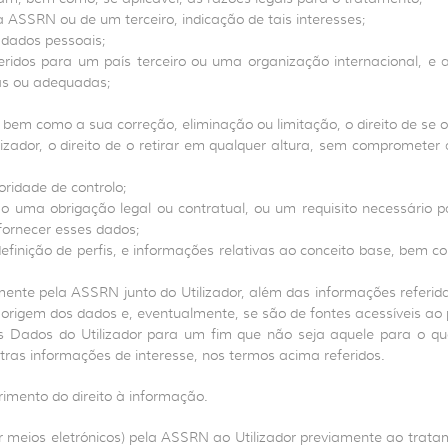
 ASSRN ou de um terceiro, indicação de tais interesses;
s dados pessoais;
sferidos para um país terceiro ou uma organização internacional, 
das ou adequadas;
bem como a sua correção, eliminação ou limitação, o direito de se op
izador, o direito de o retirar em qualquer altura, sem compromete
ridade de controlo;
o uma obrigação legal ou contratual, ou um requisito necessário p
fornecer esses dados;
 definição de perfis, e informações relativas ao conceito base, bem
mente pela ASSRN junto do Utilizador, além das informações referi
origem dos dados e, eventualmente, se são de fontes acessíveis ao p
s Dados do Utilizador para um fim que não seja aquele para o qu
tras informações de interesse, nos termos acima referidos.
mento do direito à informação.
por meios eletrónicos) pela ASSRN ao Utilizador previamente ao trat