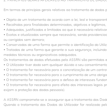
2. PRINCÍPIOS GERAIS APLICÁVEIS AO TRATAMENTO DE DADO
Em termos de princípios gerais relativos ao tratamento de dados
• Objeto de um tratamento de acordo com a lei, leal e transparent
• Recolhidos para finalidades determinadas, objetivas e legítima
• Adequados, justificados e limitados ao que é necessário relativ
• Exatos e atualizados sempre que necessário, sendo providenci
ou corrigidos sem demora;
• Conservados de uma forma que permite a identificação do Utiliz
• Tratados de uma forma que garante a sua segurança, incluindo 
medidas técnicas ou organizativas adequadas.
Os tratamentos de dados efetuados pela ASSRN são permitidos e 
• O Utilizador tiver dado sem qualquer dúvida o seu consentiment
• O tratamento for necessário para a concretização de um contrato
• O tratamento for necessário para o cumprimento de uma obrigaç
• O tratamento for necessário para a defesa de interesses fundame
• O tratamento for necessário para efeito dos interesses legais p
exijam a proteção dos dados pessoais).
A ASSRN compromete-se a assegurar que o tratamento dos Dados 
Quando o tratamento dos Dados do Utilizador for realizado pel