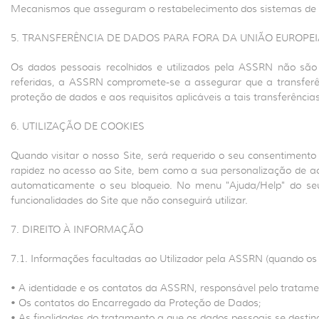
Mecanismos que asseguram o restabelecimento dos sistemas de in
5. TRANSFERÊNCIA DE DADOS PARA FORA DA UNIÃO EUROPEI
Os dados pessoais recolhidos e utilizados pela ASSRN não são d
referidas, a ASSRN compromete-se a assegurar que a transferê
proteção de dados e aos requisitos aplicáveis a tais transferências
6. UTILIZAÇÃO DE COOKIES
Quando visitar o nosso Site, será requerido o seu consentimento 
rapidez no acesso ao Site, bem como a sua personalização de aco
automaticamente o seu bloqueio. No menu "Ajuda/Help" do se
funcionalidades do Site que não conseguirá utilizar.
7. DIREITO À INFORMAÇÃO
7.1. Informações facultadas ao Utilizador pela ASSRN (quando os d
• A identidade e os contatos da ASSRN, responsável pelo tratamen
• Os contatos do Encarregado da Proteção de Dados;
• As finalidades do tratamento a que os dados pessoais se destin