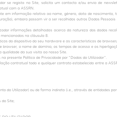
dor se regista no Site, solicita um contacto e/ou envio de newsle
ratual com a ASSRN.
e em informação relativa ao nome, género, data de nascimento, tel
aturação), embora possam vir a ser recolhidos outros Dados Pessoai
zador informações detalhadas acerca da natureza dos dados recolh
 mencionadas na cláusula 8.
cas do dispositivo do seu hardware e as características de browse
o de browser, o nome de domínio, os tempos de acesso e as hiperliga
 qualidade da sua visita ao nosso Site.
a presente Política de Privacidade por “Dados do Utilizador”.
 relação contratual todo e qualquer contrato estabelecido entre a A
o do Utilizador) ou de forma indireta (i.e., através de entidades par
 do Site;