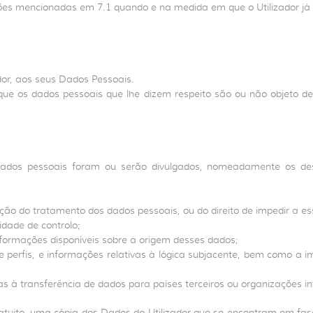
ções mencionadas em 7.1 quando e na medida em que o Utilizador já
or, aos seus Dados Pessoais.
que os dados pessoais que lhe dizem respeito são ou não objeto de
dados pessoais foram ou serão divulgados, nomeadamente os dest
tação do tratamento dos dados pessoais, ou do direito de impedir a e
dade de controlo;
informações disponíveis sobre a origem desses dados;
de perfis, e informações relativas à lógica subjacente, bem como a 
s à transferência de dados para países terceiros ou organizações in
gratuito, uma cópia dos Dados do Utilizador que se encontram em fas