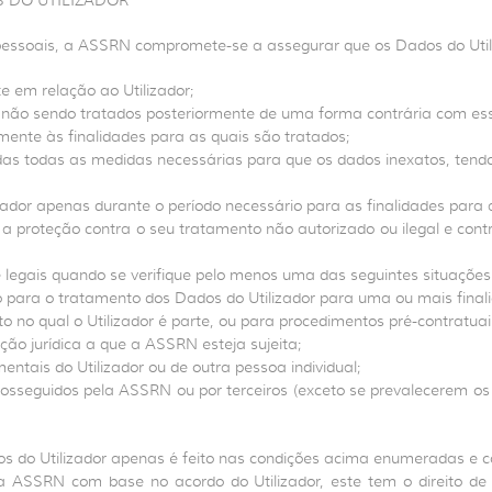
S DO UTILIZADOR
 pessoais, a ASSRN compromete-se a assegurar que os Dados do Utili
e em relação ao Utilizador;
s, não sendo tratados posteriormente de uma forma contrária com ess
amente às finalidades para as quais são tratados;
adas todas as medidas necessárias para que os dados inexatos, tend
ador apenas durante o período necessário para as finalidades para 
a proteção contra o seu tratamento não autorizado ou ilegal e cont
legais quando se verifique pelo menos uma das seguintes situações
o para o tratamento dos Dados do Utilizador para uma ou mais finali
 no qual o Utilizador é parte, ou para procedimentos pré-contratuais
ão jurídica a que a ASSRN esteja sujeita;
ntais do Utilizador ou de outra pessoa individual;
rosseguidos pela ASSRN ou por terceiros (exceto se prevalecerem os 
do Utilizador apenas é feito nas condições acima enumeradas e co
a ASSRN com base no acordo do Utilizador, este tem o direito de