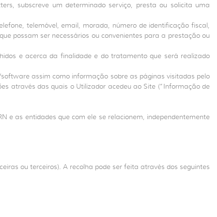
tters, subscreve um determinado serviço, presta ou solicita uma
efone, telemóvel, email, morada, número de identificação fiscal,
s que possam ser necessários ou convenientes para a prestação ou
idos e acerca da finalidade e do tratamento que será realizado
r/software assim como informação sobre as páginas visitadas pelo
ções através das quais o Utilizador acedeu ao Site (“Informação de
SSRN e as entidades que com ele se relacionem, independentemente
ceiras ou terceiros). A recolha pode ser feita através dos seguintes