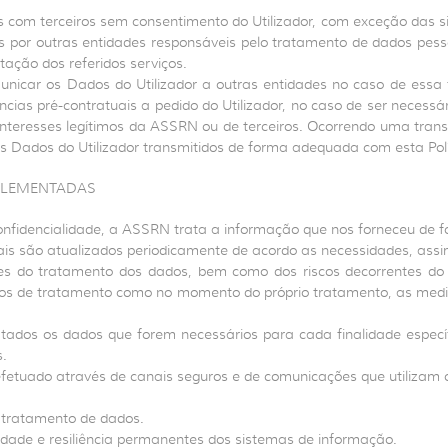
 com terceiros sem consentimento do Utilizador, com exceção das si
s por outras entidades responsáveis pelo tratamento de dados pess
tação dos referidos serviços.
municar os Dados do Utilizador a outras entidades no caso de ess
gências pré-contratuais a pedido do Utilizador, no caso de ser nece
interesses legítimos da ASSRN ou de terceiros. Ocorrendo uma trans
os Dados do Utilizador transmitidos de forma adequada com esta Polí
MPLEMENTADAS
nfidencialidade, a ASSRN trata a informação que nos forneceu de f
uais são atualizados periodicamente de acordo as necessidades, ass
es do tratamento dos dados, bem como dos riscos decorrentes do t
ios de tratamento como no momento do próprio tratamento, as medid
tados os dados que forem necessários para cada finalidade especí
.
é efetuado através de canais seguros e de comunicações que utiliza
 tratamento de dados.
idade e resiliência permanentes dos sistemas de informação.