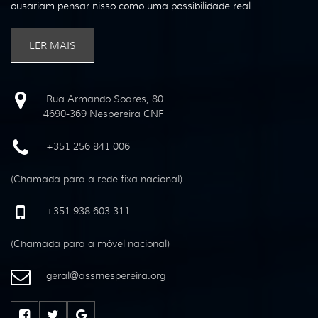
ousariam pensar nisso como uma possibilidade real...
LER MAIS
Rua Armando Soares, 80
4690-369 Nespereira CNF
+351 256 841 006
(Chamada para a rede fixa nacional)
+351 938 603 311
(Chamada para a móvel nacional)
geral
@
assrnespereira
.
org