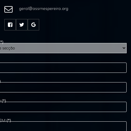
geral
@
assrnespereira
.
org
(*)
)
O
(*)
EM
(*)