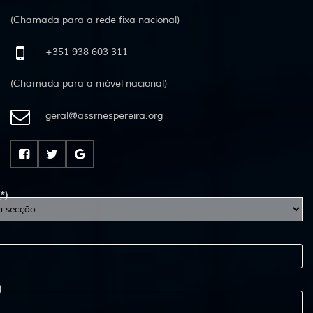
(Chamada para a rede fixa nacional)
+351 938 603 311
(Chamada para a móvel nacional)
geral
@
assrnespereira
.
org
(*)
)