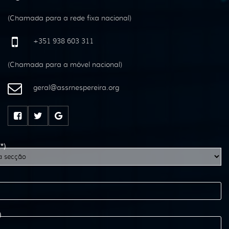
(Chamada para a rede fixa nacional)
+351 938 603 311
(Chamada para a móvel nacional)
geral
@
assrnespereira
.
org
(*)
)