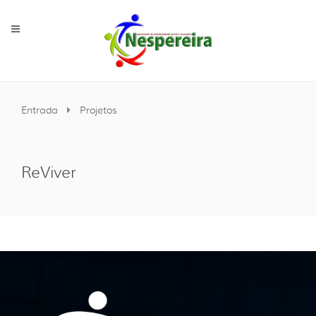
Entrada
Projetos
ReViver