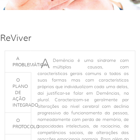
ReViver
A
A
Demência é uma síndrome com
PROBLEMÁTICA
múltiplas causas, com
características gerais comuns a todas as
O
suas formas mas com características
PLANO
próprias que individualizam cada uma delas,
DE
daí justificar-se falar em Demências, no
AÇÃO
plural. Caracterizam-se geralmente por
INTEGRADO
alterações ao nível cerebral com declínio
progressivo do funcionamento da pessoa,
nomeadamente com perda de memória, de
O
capacidades intelectuais, de raciocínio, de
PROTOCOLO
competências sociais, de alterações das
reacções emocionais normais. Para além do