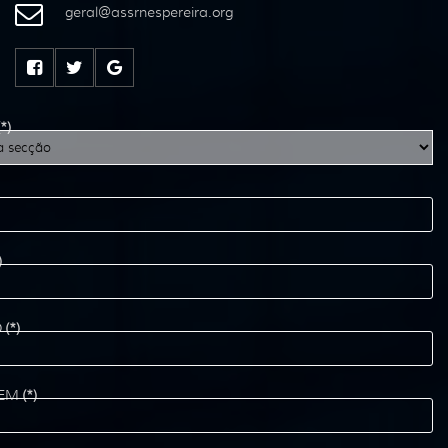
geral
@
assrnespereira
.
org
(*)
)
O
(*)
EM
(*)