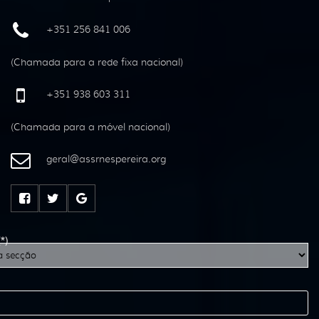
+351 256 841 006
(Chamada para a rede fixa nacional)
+351 938 603 311
(Chamada para a móvel nacional)
geral
@
assrnespereira
.
org
(*)