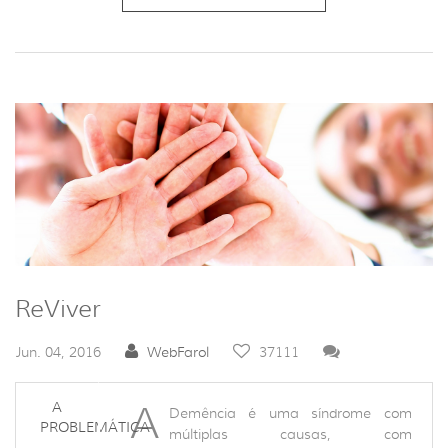
ReViver
Jun. 04, 2016
WebFarol
37111
A
A
Demência é uma síndrome com
PROBLEMÁTICA
múltiplas causas, com