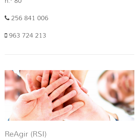
n.º 80
256 841 006
963 724 213
ReAgir (RSI)