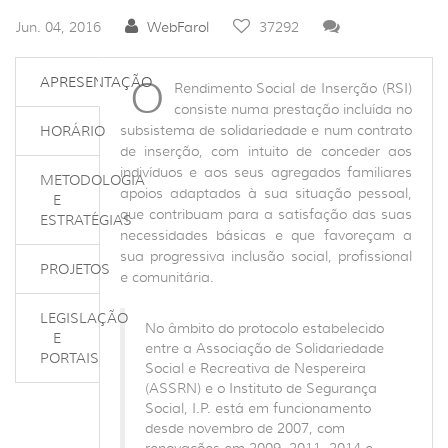
Jun. 04, 2016
WebFarol
37292
O
APRESENTAÇÃO
Rendimento Social de Inserção (RSI)
consiste numa prestação incluída no
subsistema de solidariedade e num contrato
HORÁRIO
de inserção, com intuito de conceder aos
indivíduos e aos seus agregados familiares
METODOLOGIA
apoios adaptados à sua situação pessoal,
E
que contribuam para a satisfação das suas
ESTRATÉGIAS
necessidades básicas e que favoreçam a
sua progressiva inclusão social, profissional
PROJETOS
e comunitária.
LEGISLAÇÃO
No âmbito do protocolo estabelecido
E
entre a Associação de Solidariedade
PORTAIS
Social e Recreativa de Nespereira
(ASSRN) e o Instituto de Segurança
Social, I.P. está em funcionamento
desde novembro de 2007, com
renovações em 2009, 2011, 2014 e