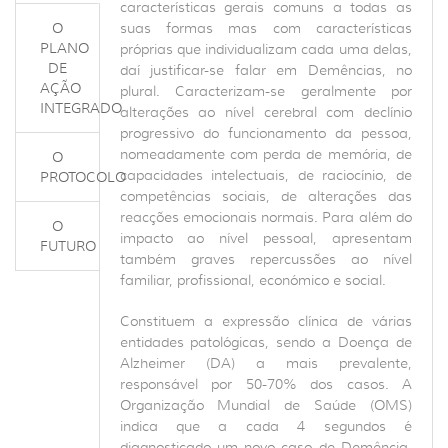
características gerais comuns a todas as
O
suas formas mas com características
PLANO
próprias que individualizam cada uma delas,
DE
daí justificar-se falar em Demências, no
AÇÃO
plural. Caracterizam-se geralmente por
INTEGRADO
alterações ao nível cerebral com declínio
progressivo do funcionamento da pessoa,
nomeadamente com perda de memória, de
O
capacidades intelectuais, de raciocínio, de
PROTOCOLO
competências sociais, de alterações das
reacções emocionais normais. Para além do
O
impacto ao nível pessoal, apresentam
FUTURO
também graves repercussões ao nível
familiar, profissional, económico e social.
Constituem a expressão clínica de várias
entidades patológicas, sendo a Doença de
Alzheimer (DA) a mais prevalente,
responsável por 50-70% dos casos. A
Organização Mundial de Saúde (OMS)
indica que a cada 4 segundos é
diagnosticado um novo caso de Demência.