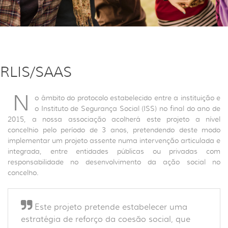
RLIS/SAAS
N
o âmbito do protocolo estabelecido entre a instituição e
o Instituto de Segurança Social (ISS) no final do ano de
2015, a nossa associação acolherá este projeto a nível
concelhio pelo período de 3 anos, pretendendo deste modo
implementar um projeto assente numa intervenção articulada e
integrada, entre entidades públicas ou privadas com
responsabilidade no desenvolvimento da ação social no
concelho.
Este projeto pretende estabelecer uma
estratégia de reforço da coesão social, que