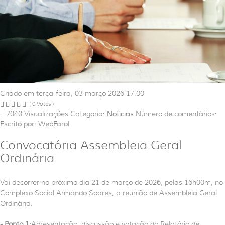
Criado em terça-feira, 03 março 2026 17:00
( 0 Votes )
,
7040
Visualizações
Categoria:
Notícias
Número de comentários:
Escrito por: WebFarol
Convocatória Assembleia Geral
Ordinária
Vai decorrer no próximo dia 21 de março de 2026, pelas 16h00m, no
Complexo Social Armando Soares, a reunião de Assembleia Geral
Ordinária.
- Ponto 1:
Apresentação, discussão e votação do Relatório de