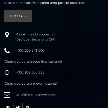
ousariam pensar nisso como uma possibilidade real...
LER MAIS
Rua Armando Soares, 80
4690-369 Nespereira CNF
+351 256 841 006
(Chamada para a rede fixa nacional)
+351 938 603 311
(Chamada para a móvel nacional)
geral
@
assrnespereira
.
org