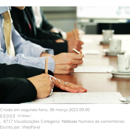
Criado em segunda-feira, 06 março 2023 09:00
( 0 Votes )
,
6717
Visualizações
Categoria:
Notícias
Número de comentários:
Escrito por: WebFarol