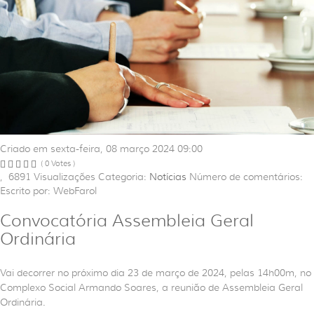
Criado em sexta-feira, 08 março 2024 09:00
( 0 Votes )
,
6891
Visualizações
Categoria:
Notícias
Número de comentários:
Escrito por: WebFarol
Convocatória Assembleia Geral
Ordinária
Vai decorrer no próximo dia 23 de março de 2024, pelas 14h00m, no
Complexo Social Armando Soares, a reunião de Assembleia Geral
Ordinária.