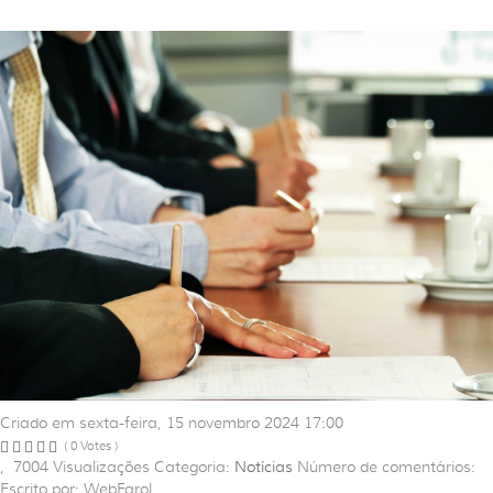
Criado em sexta-feira, 15 novembro 2024 17:00
( 0 Votes )
,
7004
Visualizações
Categoria:
Notícias
Número de comentários:
Escrito por: WebFarol