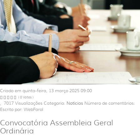
Criado em quinta-feira, 13 março 2025 09:00
( 0 Votes )
,
7017
Visualizações
Categoria:
Notícias
Número de comentários:
Escrito por: WebFarol
Convocatória Assembleia Geral
Ordinária