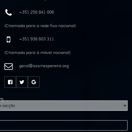
+351 256 841 006
(Chamada para a rede fixa nacional)
+351 938 603 311
(Chamada para a móvel nacional)
geral
@
assrnespereira
.
org
(*)