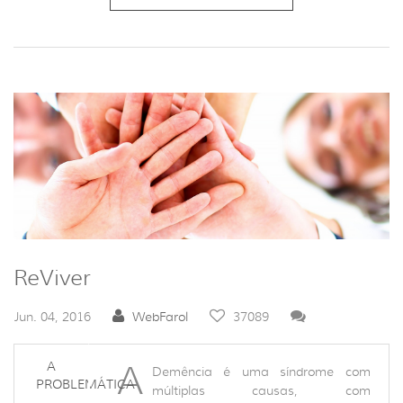
ReViver
Jun. 04, 2016
WebFarol
37089
A
A
Demência é uma síndrome com
PROBLEMÁTICA
múltiplas causas, com