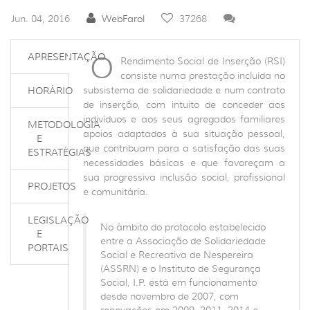
Jun. 04, 2016
WebFarol
37268
O
APRESENTAÇÃO
Rendimento Social de Inserção (RSI)
consiste numa prestação incluída no
subsistema de solidariedade e num contrato
HORÁRIO
de inserção, com intuito de conceder aos
indivíduos e aos seus agregados familiares
METODOLOGIA
apoios adaptados à sua situação pessoal,
E
que contribuam para a satisfação das suas
ESTRATÉGIAS
necessidades básicas e que favoreçam a
sua progressiva inclusão social, profissional
PROJETOS
e comunitária.
LEGISLAÇÃO
No âmbito do protocolo estabelecido
E
entre a Associação de Solidariedade
PORTAIS
Social e Recreativa de Nespereira
(ASSRN) e o Instituto de Segurança
Social, I.P. está em funcionamento
desde novembro de 2007, com
renovações em 2009, 2011, 2014 e