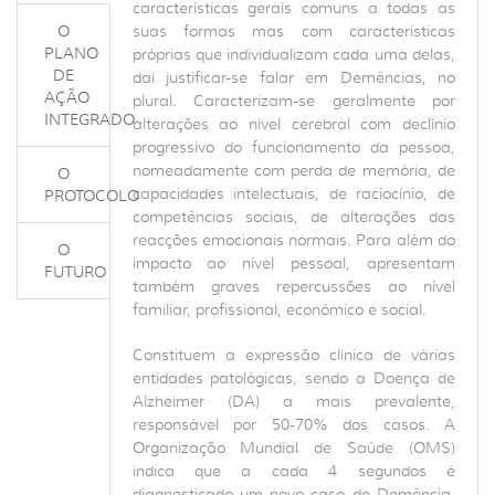
características gerais comuns a todas as
O
suas formas mas com características
PLANO
próprias que individualizam cada uma delas,
DE
daí justificar-se falar em Demências, no
AÇÃO
plural. Caracterizam-se geralmente por
INTEGRADO
alterações ao nível cerebral com declínio
progressivo do funcionamento da pessoa,
nomeadamente com perda de memória, de
O
capacidades intelectuais, de raciocínio, de
PROTOCOLO
competências sociais, de alterações das
reacções emocionais normais. Para além do
O
impacto ao nível pessoal, apresentam
FUTURO
também graves repercussões ao nível
familiar, profissional, económico e social.
Constituem a expressão clínica de várias
entidades patológicas, sendo a Doença de
Alzheimer (DA) a mais prevalente,
responsável por 50-70% dos casos. A
Organização Mundial de Saúde (OMS)
indica que a cada 4 segundos é
diagnosticado um novo caso de Demência.