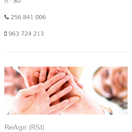
n.º 80
256 841 006
963 724 213
ReAgir (RSI)