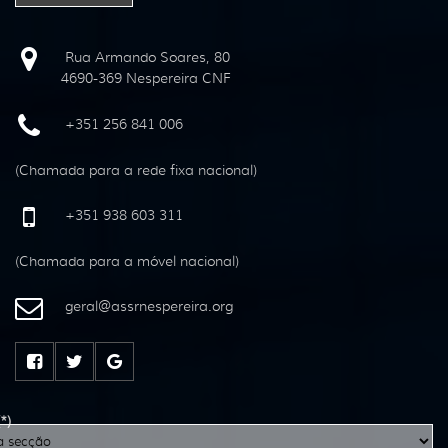
Rua Armando Soares, 80
4690-369 Nespereira CNF
+351 256 841 006
(Chamada para a rede fixa nacional)
+351 938 603 311
(Chamada para a móvel nacional)
geral
@
assrnespereira
.
org
(*)