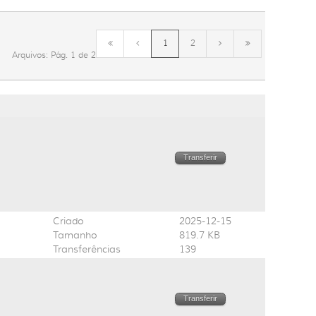
1
2
Arquivos: Pág. 1 de 2
Transferir
Criado
2025-12-15
Tamanho
819.7 KB
Transferências
139
Transferir