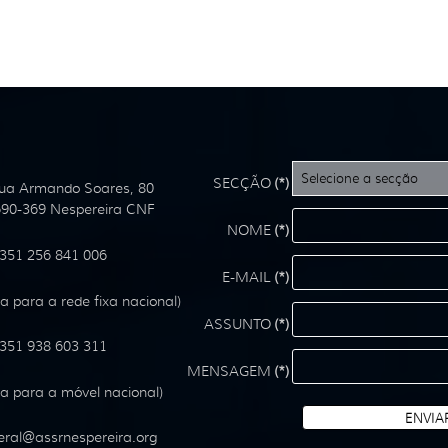
SECÇÃO
(*)
ua Armando Soares, 80
90-369 Nespereira CNF
NOME
(*)
351 256 841 006
E-MAIL
(*)
 para a rede fixa nacional)
ASSUNTO
(*)
351 938 603 311
MENSAGEM
(*)
 para a móvel nacional)
ENVIA
ral
@
assrnespereira
.
org