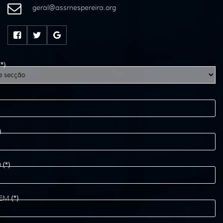
geral
@
assrnespereira
.
org
(*)
)
O
(*)
EM
(*)