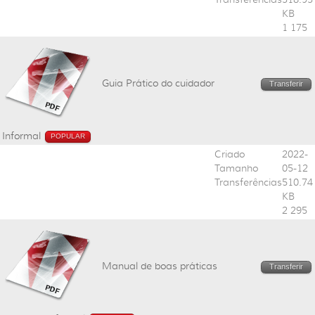
KB
1 175
Guia Prático do cuidador
Transferir
Informal
POPULAR
Criado
2022-
Tamanho
05-12
Transferências
510.74
KB
2 295
Manual de boas práticas
Transferir