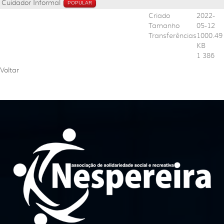
Cuidador Informal
POPULAR
Criado
2022-
Tamanho
05-12
Transferências
1000.49
KB
1 386
Voltar