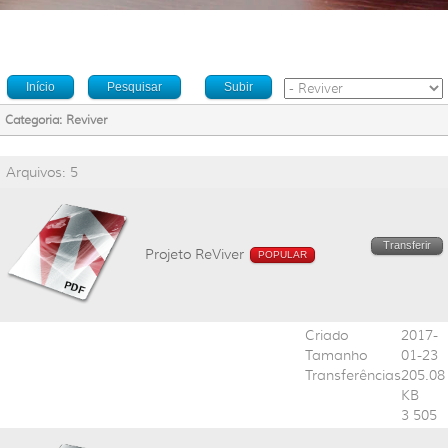
Início
Pesquisar
Subir
Categoria: Reviver
Arquivos: 5
Transferir
Projeto ReViver
POPULAR
Criado
2017-
Tamanho
01-23
Transferências
205.08
KB
3 505