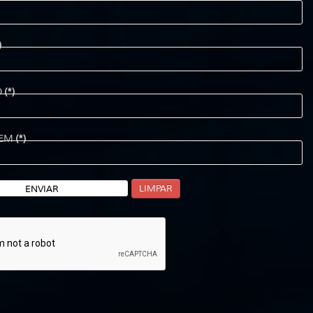
)
O
(*)
EM
(*)
LIMPAR
ENVIAR