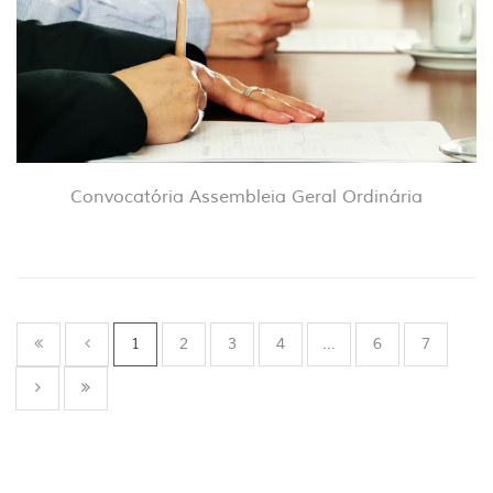
Convocatória Assembleia Geral Ordinária
1
2
3
4
...
6
7