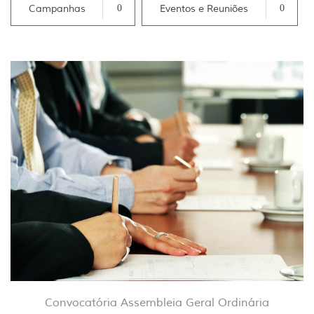
Campanhas
0
Eventos e Reuniões
0
Convocatória Assembleia Geral Ordinária