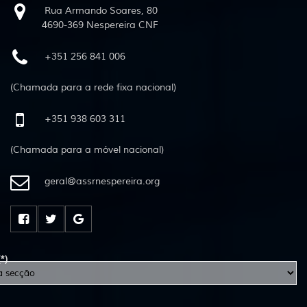
Rua Armando Soares, 80
4690-369 Nespereira CNF
+351 256 841 006
(Chamada para a rede fixa nacional)
+351 938 603 311
(Chamada para a móvel nacional)
geral
@
assrnespereira
.
org
(*)