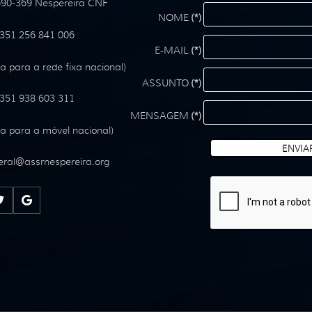
90-369 Nespereira CNF
NOME
(*)
351 256 841 006
E-MAIL
(*)
 para a rede fixa nacional)
ASSUNTO
(*)
351 938 603 311
MENSAGEM
(*)
 para a móvel nacional)
ENVIA
ral
@
assrnespereira
.
org