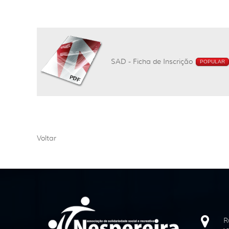
SAD - Ficha de Inscrição
POPULAR
Voltar
R