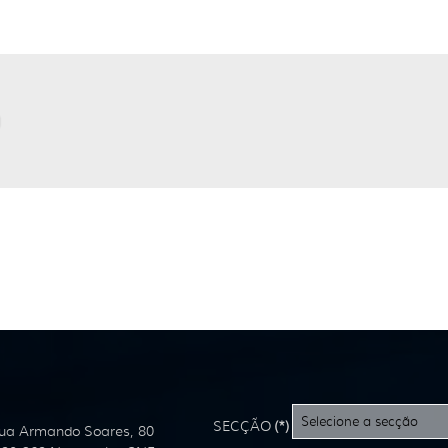
SECÇÃO
(*)
ua Armando Soares, 80