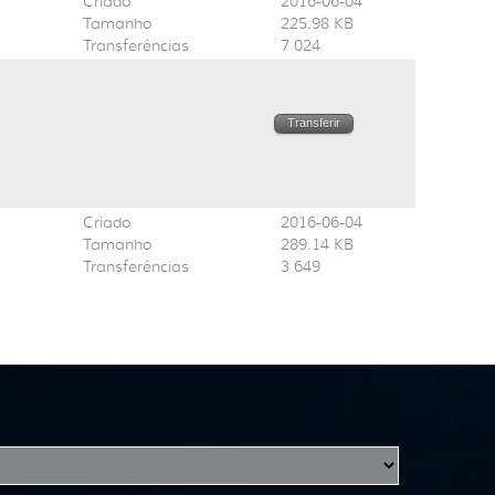
Criado
2016-06-04
Tamanho
225.98 KB
Transferências
7 024
Transferir
Criado
2016-06-04
Tamanho
289.14 KB
Transferências
3 649