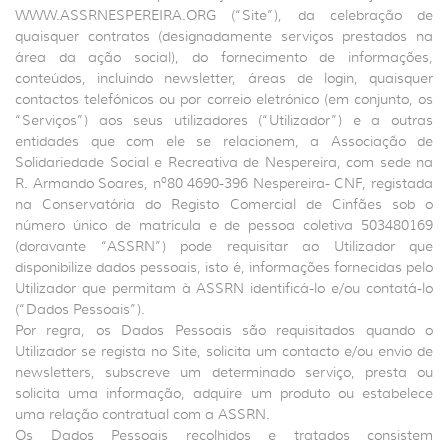
WWW.ASSRNESPEREIRA.ORG (“Site”), da celebração de
quaisquer contratos (designadamente serviços prestados na
área da ação social), do fornecimento de informações,
conteúdos, incluindo newsletter, áreas de login, quaisquer
contactos telefónicos ou por correio eletrónico (em conjunto, os
“Serviços”) aos seus utilizadores (“Utilizador”) e a outras
entidades que com ele se relacionem, a Associação de
Solidariedade Social e Recreativa de Nespereira, com sede na
R. Armando Soares, nº80 4690-396 Nespereira- CNF, registada
na Conservatória do Registo Comercial de Cinfães sob o
número único de matrícula e de pessoa coletiva 503480169
(doravante “ASSRN”) pode requisitar ao Utilizador que
disponibilize dados pessoais, isto é, informações fornecidas pelo
Utilizador que permitam à ASSRN identificá-lo e/ou contatá-lo
(“Dados Pessoais”).
Por regra, os Dados Pessoais são requisitados quando o
Utilizador se regista no Site, solicita um contacto e/ou envio de
newsletters, subscreve um determinado serviço, presta ou
solicita uma informação, adquire um produto ou estabelece
uma relação contratual com a ASSRN.
Os Dados Pessoais recolhidos e tratados consistem