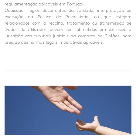
regulamentação aplicáveis em Portugal.
Quaisquer litígios decorrentes da validade, interpretação ou
execução da Política de Privacidade, ou que estejam
relacionados com a recolha, tratamento ou transmissão de
Dados do Utilizador, devem ser submetidos em exclusivo à
jurisdição dos tribunais judiciais da comarca de Cinfães, sem
prejuízo das normas legais imperativas aplicáveis.