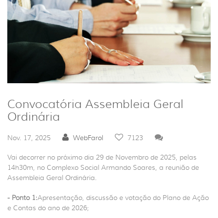
Convocatória Assembleia Geral
Ordinária
Nov. 17, 2025
WebFarol
7123
Vai decorrer no próximo dia 29 de Novembro de 2025, pelas
14h30m, no Complexo Social Armando Soares, a reunião de
Assembleia Geral Ordinária.
- Ponto 1:
Apresentação, discussão e votação do Plano de Ação
e Contas do ano de 2026;