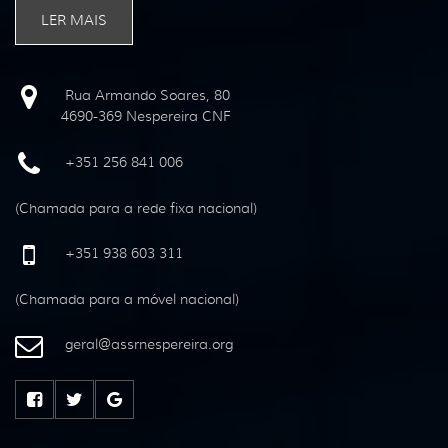
LER MAIS
Rua Armando Soares, 80
4690-369 Nespereira CNF
+351 256 841 006
(Chamada para a rede fixa nacional)
+351 938 603 311
(Chamada para a móvel nacional)
geral
@
assrnespereira
.
org